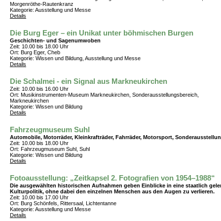
Morgenröthe-Rautenkranz
Kategorie: Ausstellung und Messe
Details
Die Burg Eger – ein Unikat unter böhmischen Burgen
Geschichten- und Sagenumwoben
Zeit: 10.00 bis 18.00 Uhr
Ort: Burg Eger, Cheb
Kategorie: Wissen und Bildung, Ausstellung und Messe
Details
Die Schalmei - ein Signal aus Markneukirchen
Zeit: 10.00 bis 16.00 Uhr
Ort: Musikinstrumenten-Museum Markneukirchen, Sonderausstellungsbereich,
Markneukirchen
Kategorie: Wissen und Bildung
Details
Fahrzeugmuseum Suhl
Automobile, Motorräder, Kleinkrafträder, Fahrräder, Motorsport, Sonderausstellu
Zeit: 10.00 bis 18.00 Uhr
Ort: Fahrzeugmuseum Suhl, Suhl
Kategorie: Wissen und Bildung
Details
Fotoausstellung: „Zeitkapsel 2. Fotografien von 1954–1988“
Die ausgewählten historischen Aufnahmen geben Einblicke in eine staatlich gele
Kulturpolitik, ohne dabei den einzelnen Menschen aus den Augen zu verlieren.
Zeit: 10.00 bis 17.00 Uhr
Ort: Burg Schönfels, Rittersaal, Lichtentanne
Kategorie: Ausstellung und Messe
Details