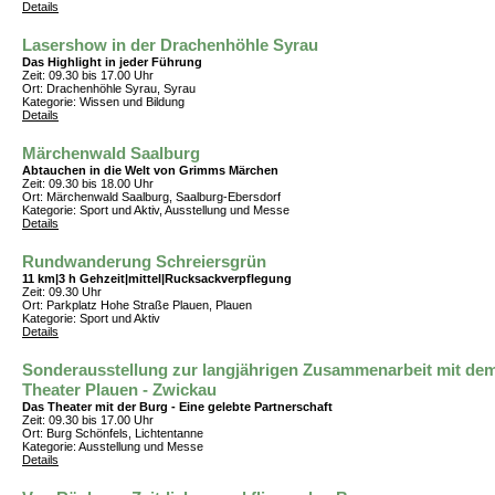
Details
Lasershow in der Drachenhöhle Syrau
Das Highlight in jeder Führung
Zeit: 09.30 bis 17.00 Uhr
Ort: Drachenhöhle Syrau, Syrau
Kategorie: Wissen und Bildung
Details
Märchenwald Saalburg
Abtauchen in die Welt von Grimms Märchen
Zeit: 09.30 bis 18.00 Uhr
Ort: Märchenwald Saalburg, Saalburg-Ebersdorf
Kategorie: Sport und Aktiv, Ausstellung und Messe
Details
Rundwanderung Schreiersgrün
11 km|3 h Gehzeit|mittel|Rucksackverpflegung
Zeit: 09.30 Uhr
Ort: Parkplatz Hohe Straße Plauen, Plauen
Kategorie: Sport und Aktiv
Details
Sonderausstellung zur langjährigen Zusammenarbeit mit de
Theater Plauen - Zwickau
Das Theater mit der Burg - Eine gelebte Partnerschaft
Zeit: 09.30 bis 17.00 Uhr
Ort: Burg Schönfels, Lichtentanne
Kategorie: Ausstellung und Messe
Details