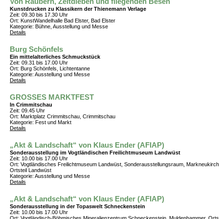
Von Räubern, Zeitdieben und fliegenden Besen
Kunstdrucken zu Klassikern der Thienemann Verlage
Zeit: 09.30 bis 17.30 Uhr
Ort: KunstWandelhalle Bad Elster, Bad Elster
Kategorie: Bühne, Ausstellung und Messe
Details
Burg Schönfels
Ein mittelalterliches Schmuckstück
Zeit: 09.31 bis 17.00 Uhr
Ort: Burg Schönfels, Lichtentanne
Kategorie: Ausstellung und Messe
Details
GROSSES MARKTFEST
In Crimmitschau
Zeit: 09.45 Uhr
Ort: Marktplatz Crimmitschau, Crimmitschau
Kategorie: Fest und Markt
Details
„Akt & Landschaft“ von Klaus Ender (AFIAP)
Sonderausstellung im Vogtländischen Freilichtmuseum Landwüst
Zeit: 10.00 bis 17.00 Uhr
Ort: Vogtländisches Freilichtmuseum Landwüst, Sonderausstellungsraum, Markneukirch
Ortsteil Landwüst
Kategorie: Ausstellung und Messe
Details
„Akt & Landschaft“ von Klaus Ender (AFIAP)
Sonderausstellung in der Topaswelt Schneckenstein
Zeit: 10.00 bis 17.00 Uhr
Ort: Vogtländisch-Böhmisches Mineralienzentrum Schneckenstein, Muldenhammer, Ortst