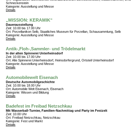
Schneckenstein
Kategorie: Ausstellung und Messe
Details
„MISSION: KERAMIK“
Dauerausstellung
Zeit: 10.00 bis 17.00 Uhr
Ort: Porzellanikon Selb, Staatliches Museum für Porzellan, Schausammlung, Selb
Kategorie: Ausstellung und Messe
Details
Antik-,Floh-,Sammler- und Trödelmarkt
In der alten Spinnerei Unterheinsdorf
Zeit: 10.00 bis 17.00 Uhr
Ort: Alte Spinnerei Unterheinsdorf, Heinsdorfergrund, Ortsteil Unterheinsdorf
Kategorie: Ausstellung und Messe
Details
Automobilewelt Eisenach
Deutsche Automobilgeschichte
Zeit: 10.00 bis 18.00 Uhr
Ort: Automobile Welt Eisenach, Eisenach
Kategorie: Wissen und Bildung
Details
Badefest im Freibad Netzschkau
Mit Wasserball-Turnier, Familien-Nachmittag und Party im Festzelt
Zeit: 10.00 Uhr
Ort: Freibad Netzschkau, Netzschkau
Kategorie: Fest und Markt
Details