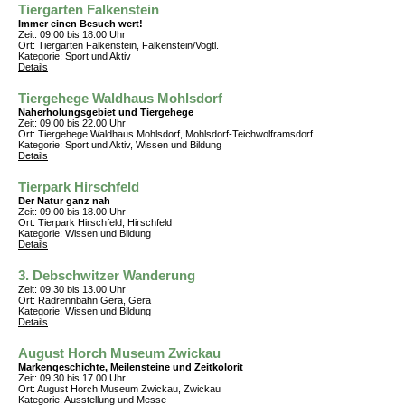
Tiergarten Falkenstein
Immer einen Besuch wert!
Zeit: 09.00 bis 18.00 Uhr
Ort: Tiergarten Falkenstein, Falkenstein/Vogtl.
Kategorie: Sport und Aktiv
Details
Tiergehege Waldhaus Mohlsdorf
Naherholungsgebiet und Tiergehege
Zeit: 09.00 bis 22.00 Uhr
Ort: Tiergehege Waldhaus Mohlsdorf, Mohlsdorf-Teichwolframsdorf
Kategorie: Sport und Aktiv, Wissen und Bildung
Details
Tierpark Hirschfeld
Der Natur ganz nah
Zeit: 09.00 bis 18.00 Uhr
Ort: Tierpark Hirschfeld, Hirschfeld
Kategorie: Wissen und Bildung
Details
3. Debschwitzer Wanderung
Zeit: 09.30 bis 13.00 Uhr
Ort: Radrennbahn Gera, Gera
Kategorie: Wissen und Bildung
Details
August Horch Museum Zwickau
Markengeschichte, Meilensteine und Zeitkolorit
Zeit: 09.30 bis 17.00 Uhr
Ort: August Horch Museum Zwickau, Zwickau
Kategorie: Ausstellung und Messe