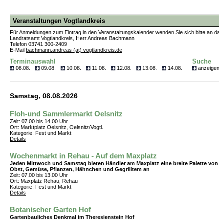
Veranstaltungen Vogtlandkreis
Für Anmeldungen zum Eintrag in den Veranstaltungskalender wenden Sie sich bitte an d
Landratsamt Vogtlandkreis, Herr Andreas Bachmann
Telefon 03741 300-2409
E-Mail
bachmann.andreas (at) vogtlandkreis.de
Terminauswahl
Suche
08.08.
09.08.
10.08.
11.08.
12.08.
13.08.
14.08.
anzeige
Samstag, 08.08.2026
Floh-und Sammlermarkt Oelsnitz
Zeit: 07.00 bis 14.00 Uhr
Ort: Marktplatz Oelsnitz, Oelsnitz/Vogtl.
Kategorie: Fest und Markt
Details
Wochenmarkt in Rehau - Auf dem Maxplatz
Jeden Mittwoch und Samstag bieten Händler am Maxplatz eine breite Palette von
Obst, Gemüse, Pflanzen, Hähnchen und Gegrilltem an
Zeit: 07.00 bis 13.00 Uhr
Ort: Maxplatz Rehau, Rehau
Kategorie: Fest und Markt
Details
Botanischer Garten Hof
Gartenbauliches Denkmal im Theresienstein Hof