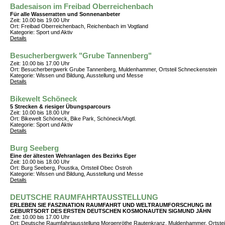
Badesaison im Freibad Oberreichenbach
Für alle Wasserratten und Sonnenanbeter
Zeit: 10.00 bis 19.00 Uhr
Ort: Freibad Oberreichenbach, Reichenbach im Vogtland
Kategorie: Sport und Aktiv
Details
Besucherbergwerk "Grube Tannenberg"
Zeit: 10.00 bis 17.00 Uhr
Ort: Besucherbergwerk Grube Tannenberg, Muldenhammer, Ortsteil Schneckenstein
Kategorie: Wissen und Bildung, Ausstellung und Messe
Details
Bikewelt Schöneck
5 Strecken & riesiger Übungsparcours
Zeit: 10.00 bis 18.00 Uhr
Ort: Bikewelt Schöneck, Bike Park, Schöneck/Vogtl.
Kategorie: Sport und Aktiv
Details
Burg Seeberg
Eine der ältesten Wehranlagen des Bezirks Eger
Zeit: 10.00 bis 18.00 Uhr
Ort: Burg Seeberg, Poustka, Ortsteil Obec Ostroh
Kategorie: Wissen und Bildung, Ausstellung und Messe
Details
DEUTSCHE RAUMFAHRTAUSSTELLUNG
ERLEBEN SIE FASZINATION RAUMFAHRT UND WELTRAUMFORSCHUNG IM
GEBURTSORT DES ERSTEN DEUTSCHEN KOSMONAUTEN SIGMUND JÄHN
Zeit: 10.00 bis 17.00 Uhr
Ort: Deutsche Raumfahrtausstellung Morgenröthe Rautenkranz, Muldenhammer, Ortstei