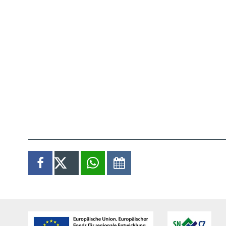
Paginierung
Diesen Inhalt teilen
auf Facebook teilen
X
per WhatsApp teilen
im Kalender speichern
Partner