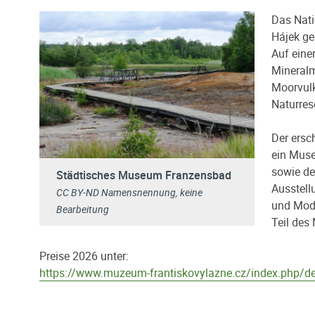
Das Nati
Hájek ge
Auf eine
Mineralm
Moorvulk
Naturres
Der ersc
ein Muse
sowie de
Städtisches Museum Franzensbad
Ausstell
CC BY-ND Namensnennung, keine
und Mode
Bearbeitung
Teil des
Preise 2026 unter:
https://www.muzeum-frantiskovylazne.cz/index.php/de