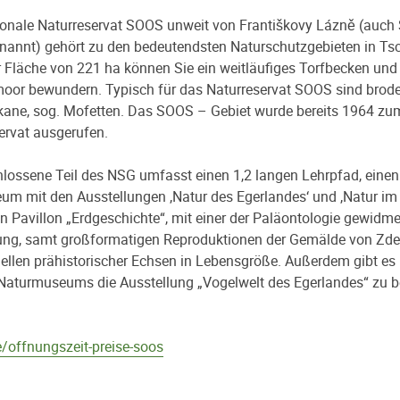
onale Naturreservat SOOS unweit von Františkovy Lázně (auch
nannt) gehört zu den bedeutendsten Naturschutzgebieten in Ts
r Fläche von 221 ha können Sie ein weitläufiges Torfbecken und
oor bewundern. Typisch für das Naturreservat SOOS sind brod
ane, sog. Mofetten. Das SOOS – Gebiet wurde bereits 1964 zu
ervat ausgerufen.
hlossene Teil des NSG umfasst einen 1,2 langen Lehrpfad, einen
um mit den Ausstellungen ‚Natur des Egerlandes‘ und ‚Natur i
n Pavillon „Erdgeschichte“, mit einer der Paläontologie gewidm
ung, samt großformatigen Reproduktionen der Gemälde von Zde
llen prähistorischer Echsen in Lebensgröße. Außerdem gibt es h
 Naturmuseums die Ausstellung „Vogelwelt des Egerlandes“ zu 
/offnungszeit-preise-soos