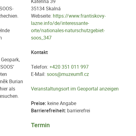
Kateřina 39
 SOOS-
35134 Skalná
chechien.
Webseite:
https://www.frantiskovy-
lazne.info/de/interessante-
elnde
orte/nationales-naturschutzgebiet-
m
soos_347
Kontakt
 Geopark,
m SOOS‘
Telefon:
+420 351 011 997
eten
E-Mail:
soos@muzeumfl.cz
něk Burian
ier als
Veranstaltungsort im Geoportal anzeigen
besuchen.
Preise:
keine Angabe
Barrierefreiheit:
barrierefrei
Termin